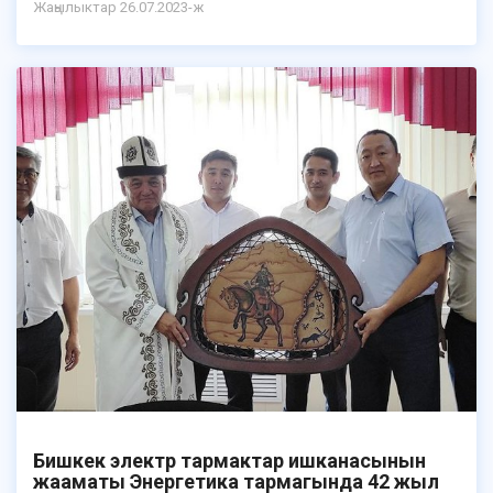
Жаңылыктар 26.07.2023-ж
Бишкек электр тармактар ишканасынын
жааматы Энергетика тармагында 42 жыл