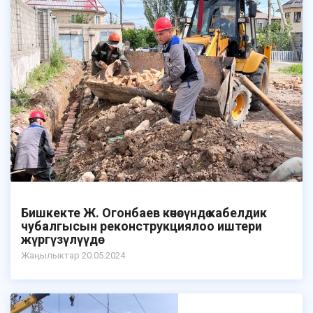
Бишкекте Ж. Огонбаев көчөсүндө кабелдик
чубалгысын реконструкциялоо иштери
жүргүзүлүүдө
Жаӊылыктар 20.05.2024