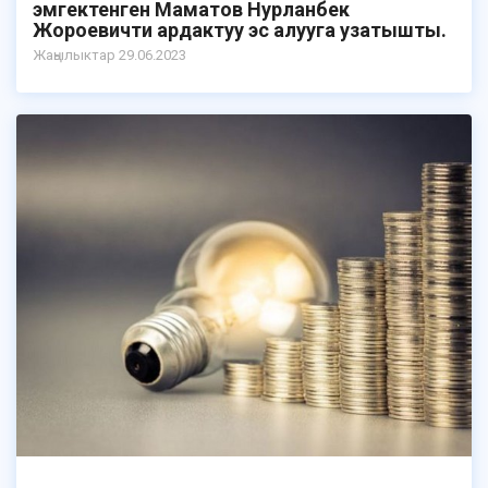
эмгектенген Маматов Нурланбек
Жороевичти ардактуу эс алууга узатышты.
Жаңылыктар 29.06.2023