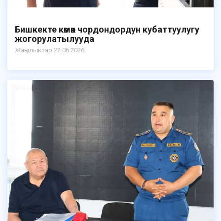
Бишкекте көмөк чордондордун кубаттуулугу
жогорулатылууда
Жаңылыктар 22.06.2026