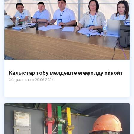
Калыстар тобу мелдеште өзгөчө ролду ойнойт
Жаӊылыктар 20.06.2024