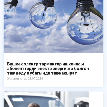
Бишкек электр тармактар ишканасы
абоненттерди электр энергияга болгон
төлөмдөрдү өз убагында төлөөгө чакырат
Жаӊылыктар 23.07.2024