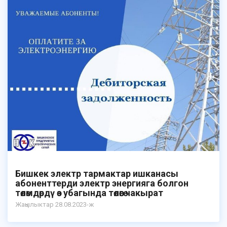
Бишкек электр тармактар ​​ишканасы
абоненттерди электр энергияга болгон
төлөмдөрдү өз убагында төлөөгө чакырат
Жаңылыктар 28.08.2023-ж