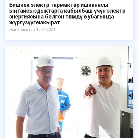
Бишкек электр тармактар ишканасы
ыңгайсыздыктарга кабылбаш үчүн электр
энергиясына болгон төлөмдү өз убагында
жүргүзүүгө чакырат
Жаӊылыктар 15.01.2024