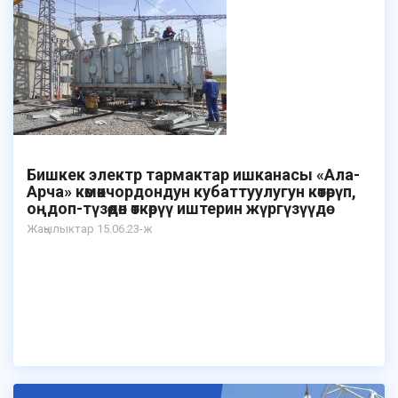
Бишкек электр тармактар ишканасы «Ала-
Арча» көмөкчордондун кубаттуулугун көтөрүп,
оңдоп-түзөөдөн өткөрүү иштерин жүргүзүүдө
Жаңылыктар 15.06.23-ж