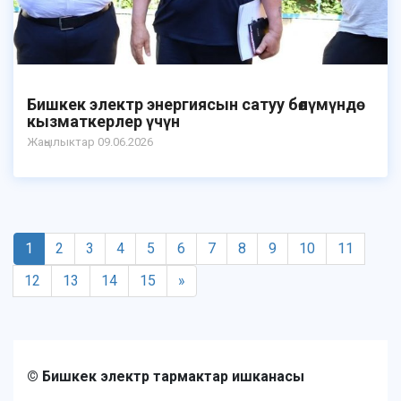
Бишкек электр энергиясын сатуу бөлүмүндө
кызматкерлер үчүн
Жаңылыктар 09.06.2026
1
2
3
4
5
6
7
8
9
10
11
12
13
14
15
»
© Бишкек электр тармактар ишканасы