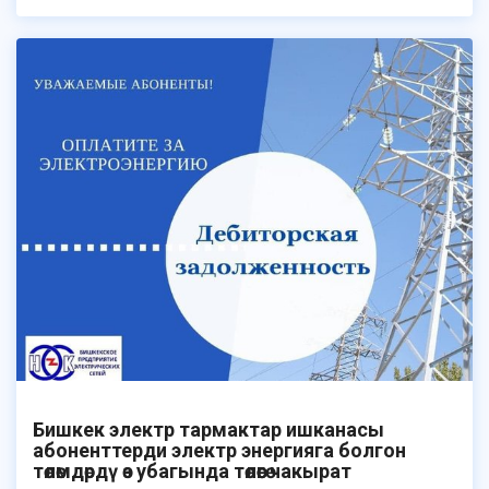
Бишкек электр тармактар ​​ишканасы
абоненттерди электр энергияга болгон
төлөмдөрдү өз убагында төлөөгө чакырат