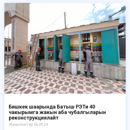
Бишкек шаарында Батыш РЭТи 40
чакырымга жакын аба чубалгыларын
реконструкциялайт
Жаӊылыктар 06.05.24