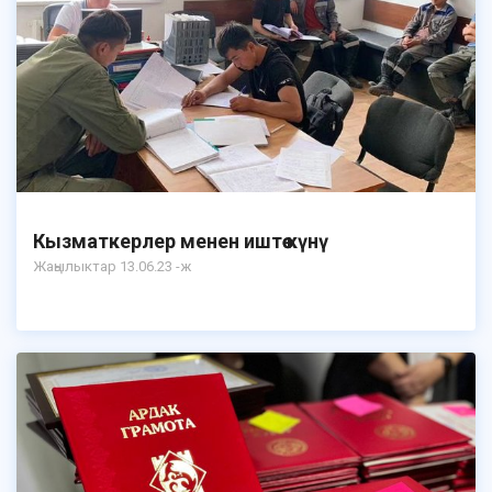
Кызматкерлер менен иштөө күнү
Жаңылыктар 13.06.23 -ж