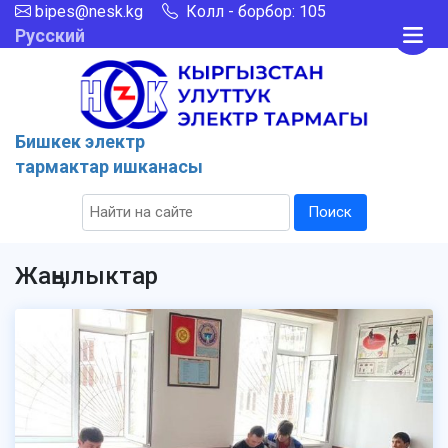
bipes@nesk.kg
Колл - борбор: 105
Русский
Бишкек электр
тармактар ишканасы
Поиск
Жаӊылыктар