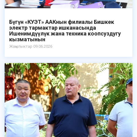
Бүгүн «КУЭТ» ААКнын филиалы Бишкек
электр тармактар ишканасында
Ишенимдүүлүк жана техника коопсуздугу
кызматынын
Жаңылыктар 09.06.2026