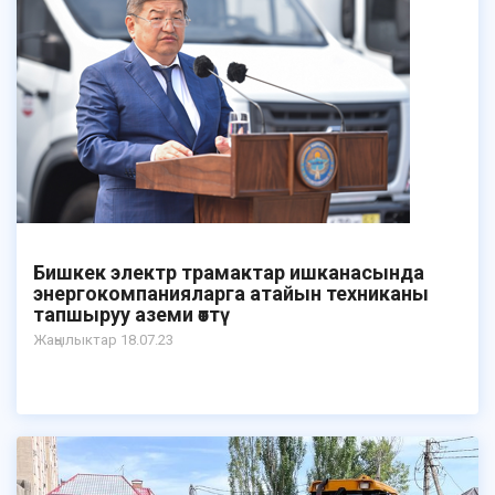
Бишкек электр трамактар ишканасында
энергокомпанияларга атайын техниканы
тапшыруу аземи өттү
Жаңылыктар 18.07.23