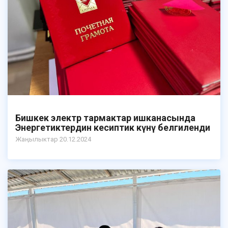
Бишкек электр тармактар ишканасында
Энергетиктердин кесиптик күнү белгиленди
Жаӊылыктар 20.12.2024