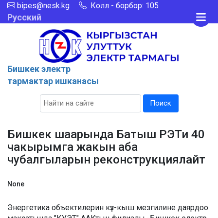
bipes@nesk.kg
Колл - борбор: 105
Русский
Бишкек электр
тармактар ишканасы
Поиск
Бишкек шаарында Батыш РЭТи 40
чакырымга жакын аба
чубалгыларын реконструкциялайт
None
Энергетика объектилерин күз-кыш мезгилине даярдоо