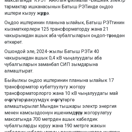
максатында "КУЭТ" ААКтын филиалы -Бишкек электр
тармактар ишканасынын Батыш РЭТинде оңдоо
иштери кызуу жүрүүдө.
Оңдоо иштеринин планына ылайык, Батыш РЭТтинин
кызматкерлери 125 трансформаторду жана 21
чакырымдан ашык аба чубалгыларын оӊдоп-түзөөдөн
өткөрөт.
Ошондой эле, 2024-жылы Батыш РЭТи 40
чакырымдан ашык 0,4 кВ чыңалуудагы аба
чубалгыларын заманбап СИП зымдарына
алмаштырат.
Быйылкы оңдоо иштеринин планына ылайык 17
трансформатор кубаттуулугу жогору
трансформаторлорго жана 10 кВ чыңалуудагы май
өчүргүчтөрү вакуумдук өчүргүчтөргө
алмаштырылат.Мындан тышкары электр энергия
менен камсыздоонун ишенимдүүлүгүн жогорулатуу
максатында 700 метрден ашык кабелдик
чубалгыларды куруу жана 190 метрге жакын