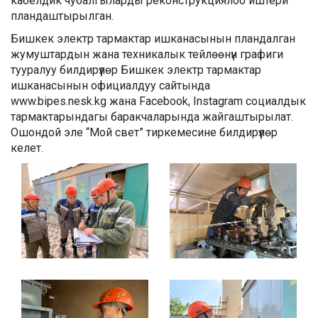
кабелдик чубалгыларды реконструкциялоо иштери
пландаштырылган.
Бишкек электр тармактар ишканасынын пландалган
жумуштардын жана техникалык тейлөөнүн графиги
тууралуу билдирүүлөр Бишкек электр тармактар
ишканасынын официалдуу сайтында
www.bipes.nesk.kg жана Facebook, Instagram социалдык
тармактарындагы баракчаларында жайгаштырылат.
Ошондой эле “Мой свет” тиркемесине билдирүүлөр
келет.