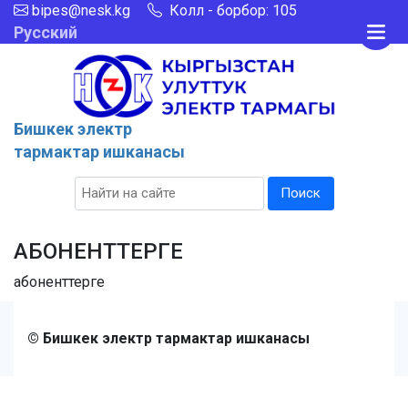
bipes@nesk.kg
Колл - борбор: 105
Русский
Бишкек электр
тармактар ишканасы
Поиск
АБОНЕНТТЕРГЕ
абоненттерге
© Бишкек электр тармактар ишканасы