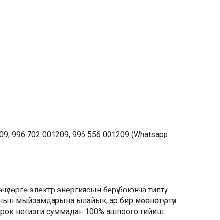
9, 996 702 001209, 996 556 001209 (Whatsapp
лөргө электр энергиясын берүү боюнча типтүү
нын мыйзамдарына ылайык, ар бир мөөнөтү өтүп
 бирок негизги суммадан 100% ашпоого тийиш.