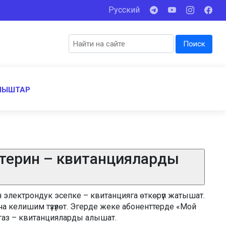
Русский
Поиск
НЫШТАР
птерин – квитанцияларды
электрондук эсепке – квитанцияга өткөрүп жатышат.
ча келишим түзүлөт. Эгерде жеке абоненттерде «Мой
агаз – квитанцияларды алышат.