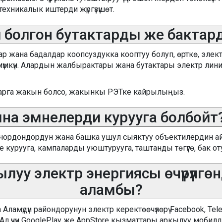
техникалык иштерди жүргүзүшөт.
 болгон бутактарды же бакта
 жана бадалдар коопсуздукка кооптуу болуп, өрткө, элект
мкүн. Алардын жалбырактары жана бутактары электр лин
ларга жакын болсо, жакынкы РЭТке кайрылыңыз.
на эмнелерди курууга болбойт
чордондордун жана башка ушул сыяктуу объектилердин ай
е курууга, кампаларды уюштурууга, таштанды төгүүгө, бак от
у электр энергиясы өчүрүлгөндү
аламбы?
Аламүдүн райондорунун электр керектөөчүлөрү Facebook, T
т. Ал үчүн GooglePlay же AppStore кызматтары аркылуу мо