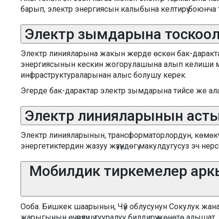
барып, электр энергиясын калыбына келтирүү боюнча 
Электр зымдарына тоскоол
Электр линияларына жакын жерде өскөн бак-дарактар
энергиясынын кескин жогорулашына алып келиши мү
инфраструктураларынан алыс болушу керек.
Эгерде бак-дарактар электр зымдарына тийсе же а
Электр линияларынын асты
Электр линияларынын, трансформаторлордун, көмөк
энергетиктердин жазуу жүзүндөгү макулдугусуз эч нерс
Мобилдик тиркемелер аркылу
Ооба. Бишкек шаарынын, Чүй облусунун Сокулук жана 
жарыгынын өчүрүлүшү тууралуу билдирүү жөнөтө алыша