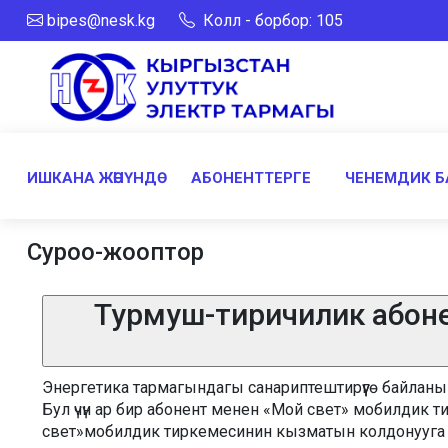
bipes@nesk.kg
Колл - борбор: 105
ИШКАНА ЖӨНҮНДӨ
АБОНЕНТТЕРГЕ
ЧЕНЕМДИК Б
Суроо-жооптор
Турмуш-тиричилик абоне
Энергетика тармагындагы санариптештирүүгө байлан
Бул үчүн ар бир абонент менен «Мой свет» мобилдик 
свет»мобилдик тиркемесинин кызматын колдонууга мүм