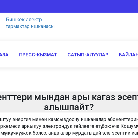
Бишкек электр
тармактар ишканасы
АЗА
ПРЕСС-КЫЗМАТ
САТЫП-АЛУУЛАР
БАЙЛА
нттери мындан ары кагаз эсе
алышпайт?
ыштуу энергия менен камсыздоочу ишканалар абоненттерин 
тиркемеси аркылуу электрондук тейлөөгө өтүү боюнча Кошум
күнчүлүгү жок болсо, анда алар мурдагыдай эле эсептик к