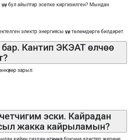
е үчүн бул айыптар эсепке киргизилген? Мындан
ктелген электр энергиясы үчүн төлөмдөргө билдирет.
ич бар. Кантип ЭКЭАТ өлчөө
т?
нкүлөр зарыл:
счетчигим эски. Кайрадан
 кайсыл жакка кайрыламын?
ндан кийин сиздин өтүнүчүңүз боюнча адистер жерине