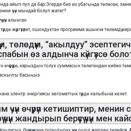
анда айып пул да бар.Эгерде биз өз убагында төлөсөк, эмн
эмне үчүн мындай болуп жатат?
үчүн алынган.
үрдө жүргүзүлөт, ошондуктан программа ашыкча төлөмдү кере
үм, төлөдүм, “акылдуу” эсептег
спабын өз алдынча күйгүзсө боло
өчүрүүдө, карыздын толук суммасын төлөгөндөн кийин төмө
баскычты басыңыз.
ек жана электр энергиясы автоматтык түрдө калыбына келет.
үчүн өчүрүп кетишиптир, менин 
 үчүн жандырып берүүсү үчүн мен
ласыз. Өчүрүү жана туташтыруу үчүн ошол жерден төлөйсүз. А