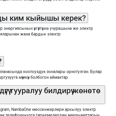
рды ким кыйышы керек?
р энергиясынын үзгүлтүккө учурашына же электр
ияларынан жана бардык электр
?
ланасында коопсуздук зоналары орнотулган. Булар
ургузууга мүмкүн болбогон аймактар.
гү тууралуу билдирүү жөнөтө
elegram, NambaOne мессенжерлери аркылуу электр
билдик телефонуңузга тиркемелердин маалыматтарын