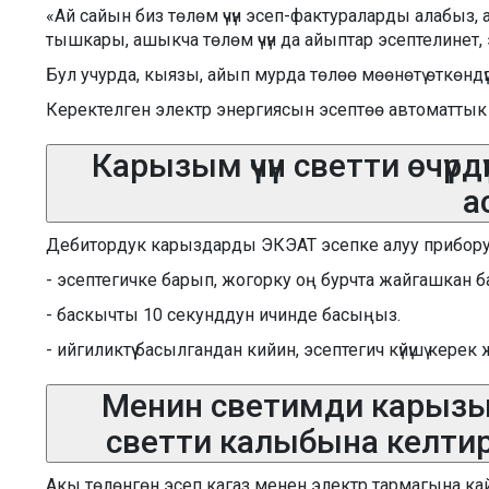
«Ай сайын биз төлөм үчүн эсеп-фактураларды алабыз, 
тышкары, ашыкча төлөм үчүн да айыптар эсептелинет, 
Бул учурда, кыязы, айып мурда төлөө мөөнөтү өткөндүгү 
Керектелген электр энергиясын эсептөө автоматтык т
Карызым үчүн светти өчүрд
а
Дебитордук карыздарды ЭКЭАТ эсепке алуу приборун 
- эсептегичке барып, жогорку оң бурчта жайгашкан 
- баскычты 10 секунддун ичинде басыңыз.
- ийгиликтүү басылгандан кийин, эсептегич күйүшү кер
Менин светимди карызым 
светти калыбына келтирүү
Акы төлөнгөн эсеп кагаз менен электр тармагына кайры