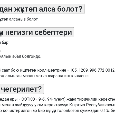
ан жүктөп алса болот?
үктөп алсаңыз болот.
үн негизги себептери
 бар:
ы.
иялык абал болгондо.
аат бою иштеген колл-центрине - 105, 1209, 996 772 00120
н соң алынган маалыматка жараша иш кыласыз.
 чегерилет?
 ары - ЭЭТКЭ - 9-б., 94-пункт) жана тиричилик керектөөчү
ия менен жабдуучу уюм керектөөчүгө Кыргыз Республикасы
ө кечиктирилген ар бир күн үчүн төлөнбөгөн суммадан 0,1%,