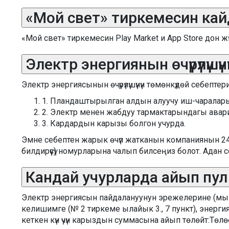
«Мой свет» тиркемесин кайд
«Мой свет» тиркемесин Play Market и App Store дон ж
Электр энергиянын өчүрүлүшүн
Электр энергиясынын өчүрүлүшүнүн төмөнкүдөй себептери
1. Пландаштырылган алдын алуучу иш-чаралар
2. Электр менен жабдуу тармактарындагы авар
3. Кардардын карызы болгон учурда.
Эмне себептен жарык өчүп жатканын компаниянын 24 с
билдирүүсү) номурларына чалып билсеңиз болот. Ада
Кандай учурларда айып пул
Электр энергиясын пайдалануунун эрежелерине (мындан
келишимге (№ 2 тиркеме ылайык 3., 7 пункт), энерг
кеткен күн үчүн карыздын суммасына айып төлөйт:Төлө