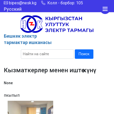
bipes@nesk.kg
Колл - борбор: 105
Русский
Бишкек электр
тармактар ишканасы
Поиск
Кызматкерлер менен иштөө күнү
None
пкыпып