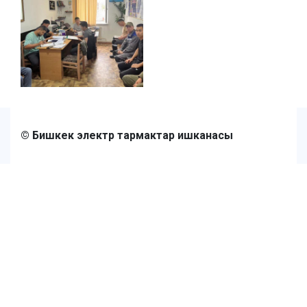
© Бишкек электр тармактар ишканасы