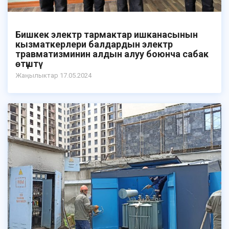
Бишкек электр тармактар ишканасынын
кызматкерлери балдардын электр
травматизминин алдын алуу боюнча сабак
өтүштү
Жаӊылыктар 17.05.2024