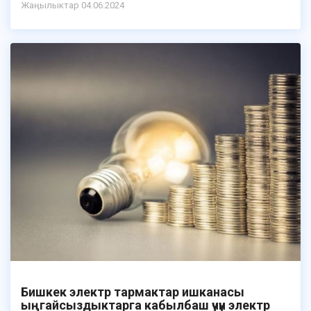
Жаӊылыктар 04.06.2024
Бишкек электр тармактар ишканасы
ыңгайсыздыктарга кабылбаш үчүн электр