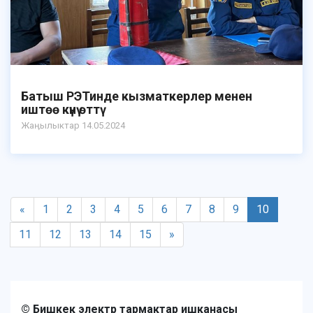
Батыш РЭТинде кызматкерлер менен
иштөө күнү өттү
Жаӊылыктар 14.05.2024
«
1
2
3
4
5
6
7
8
9
10
11
12
13
14
15
»
© Бишкек электр тармактар ишканасы