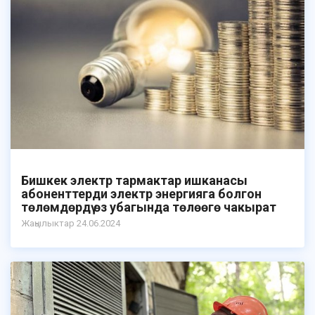
Бишкек электр тармактар ишканасы
абоненттерди электр энергияга болгон
төлөмдөрдү өз убагында төлөөгө чакырат
Жаңылыктар 24.06.2024