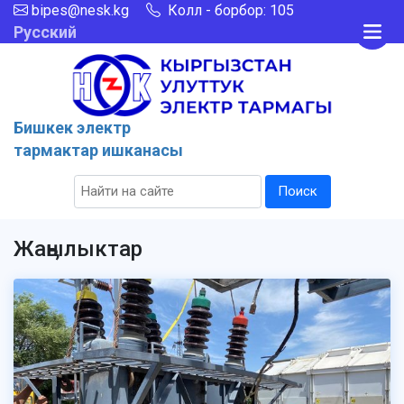
bipes@nesk.kg
Колл - борбор: 105
Русский
Бишкек электр
тармактар ишканасы
Поиск
Жаӊылыктар