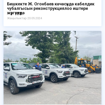
Бишкекте Ж. Огонбаев көчөсүндө кабелдик
чубалгысын реконструкциялоо иштери
жүргүзүлүүдө
Жаӊылыктар 20.05.2024