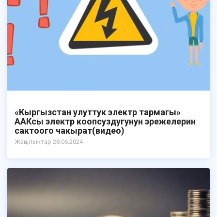
«Кыргызстан улуттук электр тармагы»
ААКсы электр коопсуздугунун эрежелерин
сактоого чакырат(видео)
Жаңылыктар 28.06.2024