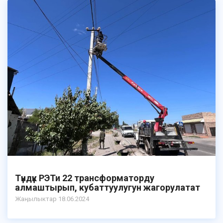
Түндүк РЭТи 22 трансформаторду
алмаштырып, кубаттуулугун жагорулатат
Жаӊылыктар 18.06.2024