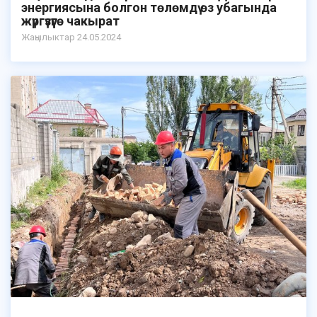
энергиясына болгон төлөмдү өз убагында
жүргүзүүгө чакырат
Жаңылыктар 24.05.2024