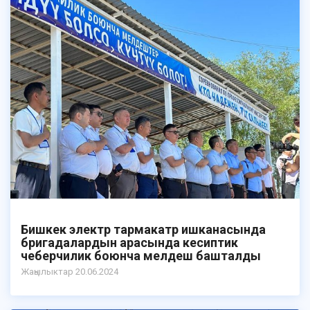
Бишкек электр тармакатр ишканасында
бригадалардын арасында кесиптик
чеберчилик боюнча мелдеш башталды
Жаңылыктар 20.06.2024