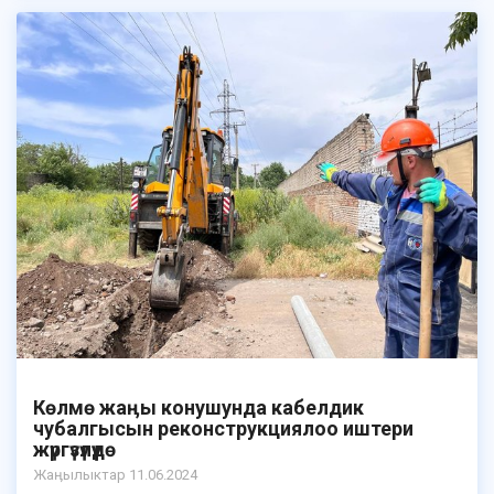
Көлмө жаӊы конушунда кабелдик
чубалгысын реконструкциялоо иштери
жүргүзүлүүдө
Жаӊылыктар 11.06.2024