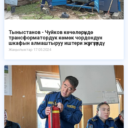
Тыныстанов - Чуйков көчөлөрүндө
трансформатордук көмөк чордондун
шкафын алмаштыруу иштери жүргүзүлдү
Жаӊылыктар 17.05.2024