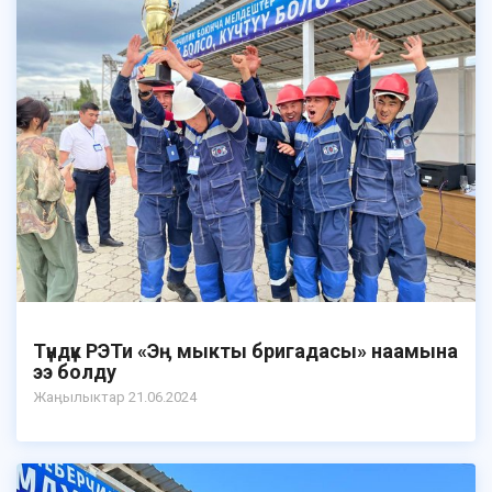
Түндүк РЭТи «Эӊ мыкты бригадасы» наамына
ээ болду
Жаӊылыктар 21.06.2024