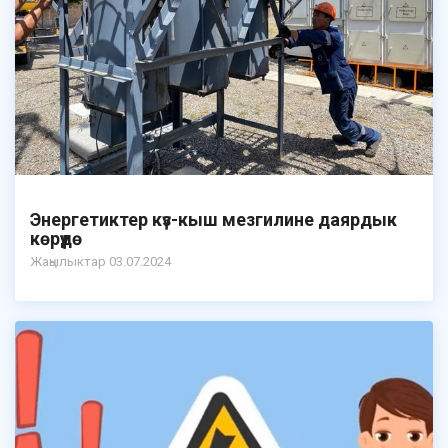
Энергетиктер күз-кыш мезгилине даярдык
көрүүдө
Жаңылыктар 03.07.2024