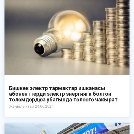
Бишкек электр тармактар ишканасы
абоненттерди электр энергияга болгон
төлөмдөрдү өз убагында төлөөгө чакырат
Жаӊылыктар 24.06.2024