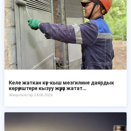
Келе жаткан күз-кыш мезгилине даярдык
көрүү иштери кызуу жүрүп жатат…
Жаӊылыктар 24.06.2024