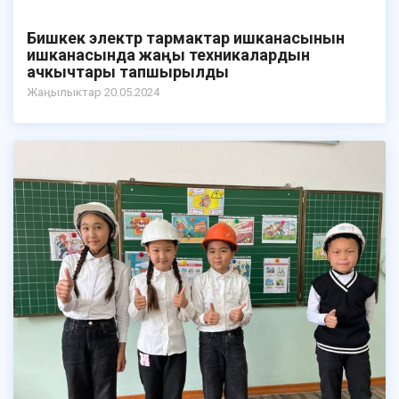
Бишкек электр тармактар ишканасынын
ишканасында жаңы техникалардын
ачкычтары тапшырылды
Жаӊылыктар 20.05.2024