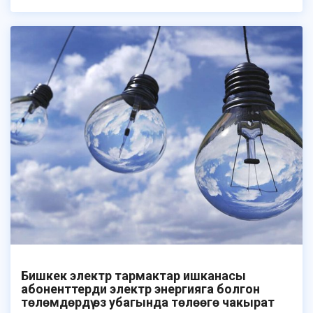
Бишкек электр тармактар ​​ишканасы
абоненттерди электр энергияга болгон
төлөмдөрдү өз убагында төлөөгө чакырат