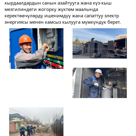
кырдаалдардын санын азайтууга жана күз-кыш
мезгилиндеги жогорку жүктөм маалында
керектөөчүлөрдү ишенимдүү жана сапаттуу электр
энергиясы менен камсыз кылууга мүмкүндүк берет.