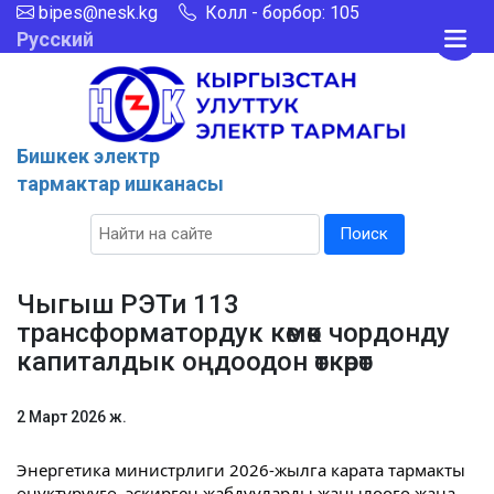
bipes@nesk.kg
Колл - борбор: 105
Русский
Бишкек электр
тармактар ишканасы
Поиск
Чыгыш РЭТи 113
трансформатордук көмөк чордонду
капиталдык оңдоодон өткөрөт
2 Март 2026 ж.
Энергетика министрлиги 2026-жылга карата тармакты
өнүктүрүүгө, эскирген жабдууларды жаңылоого жана