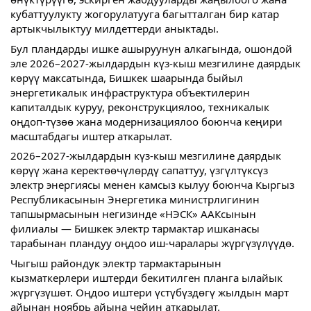
кубаттуулукту жогорулатууга багытталган бир катар
артыкчылыктуу милдеттерди аныктады.
Бул пландарды ишке ашыруунун алкагында, ошондой
эле 2026–2027-жылдардын күз-кыш мезгилине даярдык
көрүү максатында, Бишкек шаарында быйыл
энергетикалык инфраструктура объектилерин
капиталдык куруу, реконструкциялоо, техникалык
оңдоп-түзөө жана модернизациялоо боюнча кеңири
масштабдагы иштер аткарылат.
2026–2027-жылдардын күз-кыш мезгилине даярдык
көрүү жана керектөөчүлөрдү сапаттуу, үзгүлтүксүз
электр энергиясы менен камсыз кылуу боюнча Кыргыз
Республикасынын Энергетика министрлигинин
тапшырмасынын негизинде «НЭСК» ААКсынын
филиалы — Бишкек электр тармактар ишканасы
тарабынан пландуу оңдоо иш-чаралары жүргүзүлүүдө.
Чыгыш райондук электр тармактарынын
кызматкерлери иштерди бекитилген планга ылайык
жүргүзүшөт. Оңдоо иштери үстүбүздөгү жылдын март
айынан ноябрь айына чейин аткарылат.