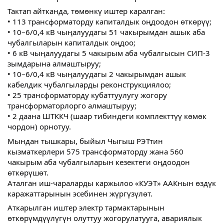
Тактап айтканда, төмөнкү иштер каралган:
• 113 трансформаторду капиталдык оңдоодон өткөрүү;
• 10–6/0,4 кВ чыңалуудагы 51 чакырымдан ашык аба
чубалгыларын капиталдык оңдоо;
• 6 кВ чыңалуудагы 5 чакырым аба чубалгысын СИП-3
зымдарына алмаштыруу;
• 10–6/0,4 кВ чыңалуудагы 2 чакырымдан ашык
кабелдик чубалгыларды реконструкциялоо;
• 25 трансформаторду кубаттуулугу жогору
трансформаторлорго алмаштыруу;
• 2 даана ШТККЧ (шаар тибиндеги комплекттүү көмөк
чордон) орнотуу.
Мындан тышкары, быйыл Чыгыш РЭТтин
кызматкерлери 575 трансформаторду жана 560
чакырым аба чубалгыларын кезектеги оңдоодон
өткөрүшөт.
Аталган иш-чараларды каржылоо «КУЭТ» ААКнын өздүк
каражаттарынын эсебинен жүргүзүлөт.
Аткарылган иштер электр тармактарынын
өткөрүмдүүлүгүн олуттуу жогорулатууга, авариялык