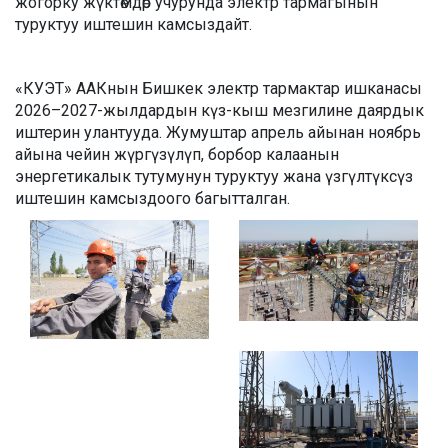
жогорку жүктөмдөр учурунда электр тармагынын
туруктуу иштешин камсыздайт.
«КУЭТ» ААКнын Бишкек электр тармактар ишканасы
2026–2027-жылдардын күз-кыш мезгилине даярдык
иштерин улантууда. Жумуштар апрель айынан ноябрь
айына чейин жүргүзүлүп, борбор калаанын
энергетикалык тутумунун туруктуу жана үзгүлтүксүз
иштешин камсыздоого багытталган.