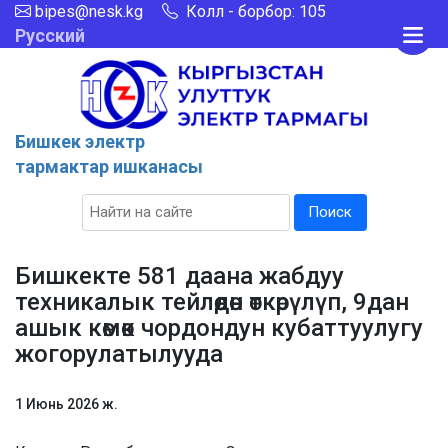
bipes@nesk.kg
Колл - борбор: 105
Русский
Бишкек электр
тармактар ишканасы
Поиск
Бишкекте 581 даана жабдуу
техникалык тейлөөдөн өткөрүлүп, 9дан
ашык көмөк чордондун кубаттуулугу
жогорулатылууда
1 Июнь 2026 ж.