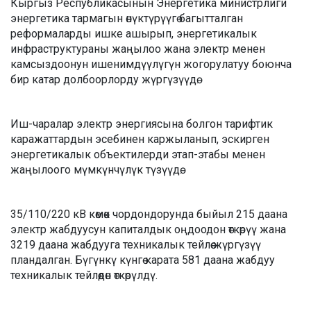
Кыргыз Республикасынын Энергетика министрлиги
энергетика тармагын өнүктүрүүгө багытталган
реформаларды ишке ашырып, энергетикалык
инфраструктураны жаңылоо жана электр менен
камсыздоонун ишенимдүүлүгүн жогорулатуу боюнча
бир катар долбоорлорду жүргүзүүдө.
Иш-чаралар электр энергиясына болгон тарифтик
каражаттардын эсебинен каржыланып, эскирген
энергетикалык объектилерди этап-этабы менен
жаңылоого мүмкүнчүлүк түзүүдө.
35/110/220 кВ көмөк чордондорунда быйыл 215 даана
электр жабдуусун капиталдык оңдоодон өткөрүү жана
3219 даана жабдууга техникалык тейлөө жүргүзүү
пландалган. Бүгүнкү күнгө карата 581 даана жабдуу
техникалык тейлөөдөн өткөрүлдү.