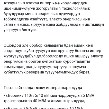
Аткарылып жаткан иштер көмөк чордондордун
ишенимдүүлүгүн жогорулатып, технологиялык
бузулуулар менен авариялык өчүрүүлөрдүн
тобокелдигин азайтууга, электр энергиясынын
сапатын жакшыртууга жана жабдуулардын иштөө мөөнөтүн
узартууга өбөлгө түзөт.
Ошондой эле борбор калаадагы 9дан ашык көмөк
чордондун кубаттуулугун жогорулатуу боюнча иштер
жүргүзүлүүдө. Бул долбоорлорду ишке ашыруу электр
энергиясына болгон өсүп жаткан суроо-талапты
камсыздап, жаңы курулуштар үчүн кошумча
кубаттуулук резервин түзүүгө мүмкүндүк берет.
Тактап айтканда төмөнкү иштер аткарылууда:
• «Берлик» 110/35/10 кВ көмөк чордонунда 25 МВА
трансформатор 40 МВАга алмаштырылууда;
• «Батыш» 35/6 кВ көмөк чордонунда 10 МВА