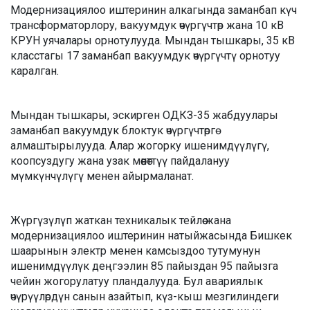
Модернизациялоо иштеринин алкагында заманбап күч
трансформаторлору, вакуумдук өчүргүчтөр жана 10 кВ
КРУН уячалары орнотулууда. Мындан тышкары, 35 кВ
класстагы 17 заманбап вакуумдук өчүргүчтү орнотуу
каралган.
Мындан тышкары, эскирген ОДКЗ-35 жабдуулары
заманбап вакуумдук блоктук өчүргүчтөргө
алмаштырылууда. Алар жогорку ишенимдүүлүгү,
коопсуздугу жана узак мөөнөттүү пайдалануу
мүмкүнчүлүгү менен айырмаланат.
Жүргүзүлүп жаткан техникалык тейлөө жана
модернизациялоо иштеринин натыйжасында Бишкек
шаарынын электр менен камсыздоо тутумунун
ишенимдүүлүк деңгээлин 85 пайыздан 95 пайызга
чейин жогорулатуу пландалууда. Бул авариялык
өчүрүүлөрдүн санын азайтып, күз-кыш мезгилиндеги