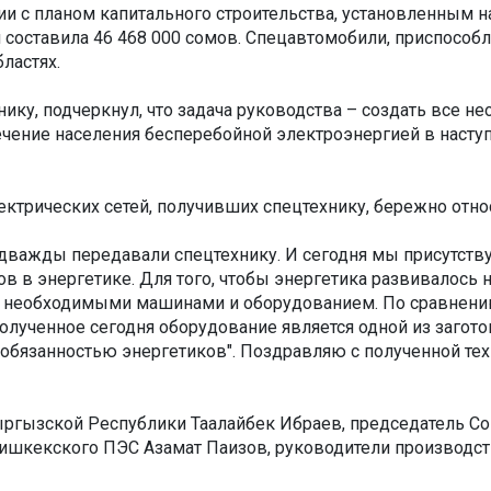
 с планом капитального строительства, установленным на
и составила 46 468 000 сомов. Спецавтомобили, приспосо
ластях.
нику, подчеркнул, что задача руководства – создать все 
спечение населения бесперебойной электроэнергией в нас
ектрических сетей, получивших спецтехнику, бережно отно
 дважды передавали спецтехнику. И сегодня мы присутству
в в энергетике. Для того, чтобы энергетика развивалось 
с необходимыми машинами и оборудованием. По сравнени
олученное сегодня оборудование является одной из загото
 обязанностью энергетиков". Поздравляю с полученной тех
ыргызской Республики Таалайбек Ибраев, председатель Со
ишкекского ПЭС Азамат Паизов, руководители производств