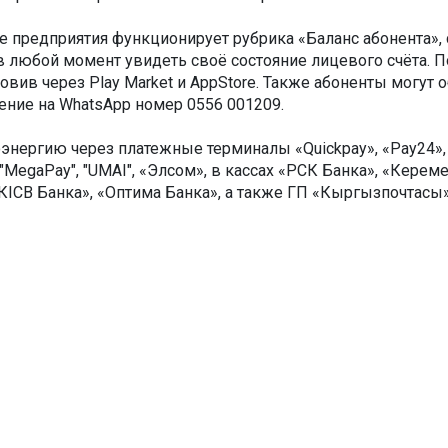
йте предприятия функционирует рубрика «Баланс абонента»
любой момент увидеть своё состояние лицевого счёта. П
овив через Play Market и AppStore. Также абоненты могут 
щение на WhatsApp номер 0556 001209.
энергию через платежные терминалы «Quickpay», «Pay24», «U
"MegaPay", "UMAI", «Элсом», в кассах «РСК Банка», «Кереме
ICВ Банка», «Оптима Банка», а также ГП «Кыргызпочтасы