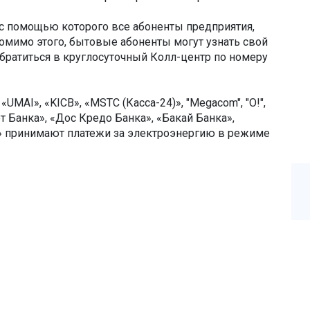
, с помощью которого все абоненты предприятия,
омимо этого, бытовые абоненты могут узнать свой
обратиться в круглосуточный Колл-центр по номеру
MAI», «KICB», «MSТС (Касса-24)», "Megacom", "О!",
т Банка», «Дос Кредо Банка», «Бакай Банка»,
» принимают платежи за электроэнергию в режиме